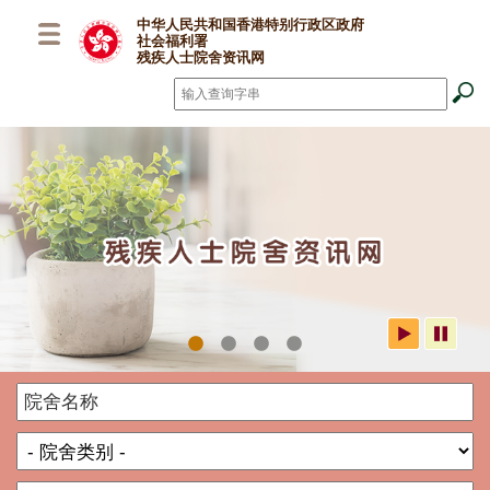
跳至主要内容
中华人民共和国香港特别行政区政府
社会福利署
残疾人士院舍资讯网
搜寻
*
社署残疾人士院舍资讯网