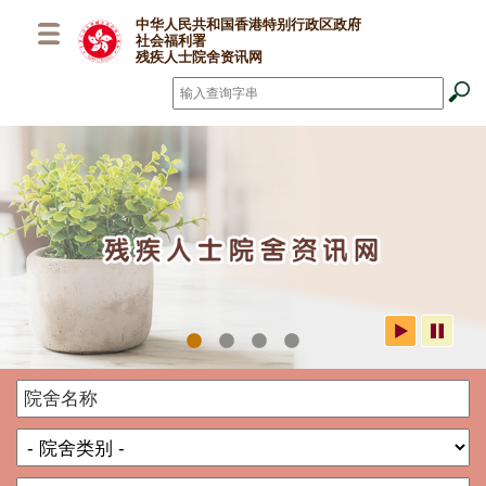
跳至主要内容
中华人民共和国香港特别行政区政府
社会福利署
残疾人士院舍资讯网
搜寻
*
社署残疾人士院舍资讯网