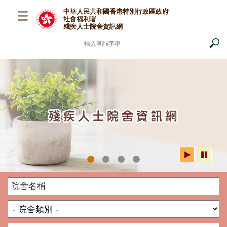
跳至主要內容
中華人民共和國香港特別行政區政府
社會福利署
殘疾人士院舍資訊網
搜尋
*
社署殘疾人士院舍資訊網