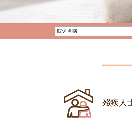
社署殘疾人士院舍資訊網
殘疾人