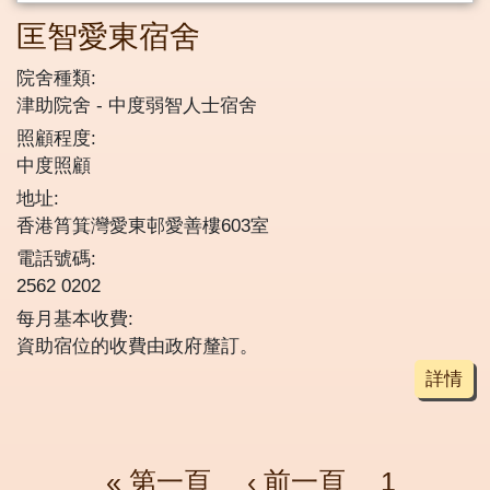
匡智愛東宿舍
院舍種類:
津助院舍
中度弱智人士宿舍
照顧程度:
中度照顧
地址:
香港筲箕灣愛東邨愛善樓603室
電話號碼:
2562 0202
每月基本收費:
資助宿位的收費由政府釐訂。
詳情
Pagination
First page
Previous page
頁面
頁面
« 第一頁
‹ 前一頁
1