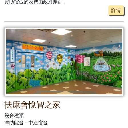
資助宿位的收費由政府釐訂。
詳情
扶康會悅智之家
院舍種類:
津助院舍
中途宿舍