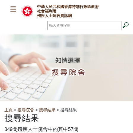
跳至主要內容
中華人民共和國香港特別行政區政府
社會福利署
殘疾人士院舍資訊網
搜尋
*
Breadcrumb
主頁
>
搜尋院舍
>
搜尋結果
> 搜尋結果
搜尋結果
349間殘疾人士院舍中的其中57間