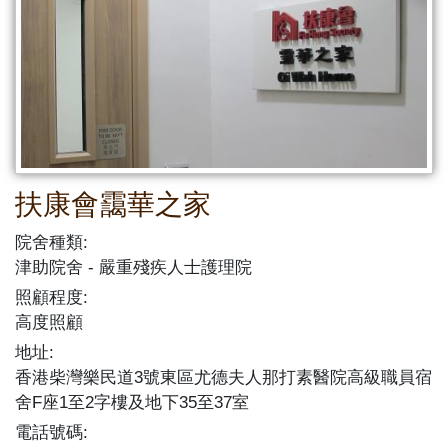
扶康會靄華之家
院舍種類:
津助院舍
嚴重殘疾人士護理院
照顧程度:
高度照顧
地址:
香港柴灣樂民道3號東區尤德夫人那打素醫院高級職員宿
舍F座1至2字樓及地下35至37室
電話號碼: