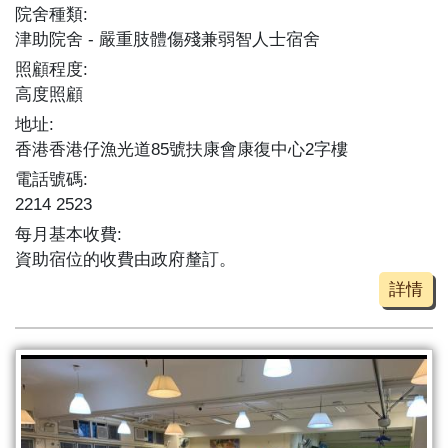
院舍種類:
津助院舍
嚴重肢體傷殘兼弱智人士宿舍
照顧程度:
高度照顧
地址:
香港香港仔漁光道85號扶康會康復中心2字樓
電話號碼:
2214 2523
每月基本收費:
資助宿位的收費由政府釐訂。
詳情