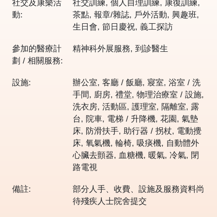
社交及康樂活
社交訓練, 個人自理訓練, 康復訓練,
動:
茶點, 報章/雜誌, 戶外活動, 興趣班,
生日會, 節日慶祝, 義工探訪
參加的醫療計
精神科外展服務, 到診醫生
劃 / 相關服務:
設施:
辦公室, 客廳 / 飯廳, 寢室, 浴室 / 洗
手間, 廚房, 禮堂, 物理治療室 / 設施,
洗衣房, 活動區, 護理室, 隔離室, 露
台, 院車, 電梯 / 升降機, 花園, 氣墊
床, 防滑扶手, 助行器 / 拐杖, 電動攪
床, 氧氣機, 輪椅, 吸痰機, 自動體外
心臟去顫器, 血糖機, 暖氣, 冷氣, 閉
路電視
備註:
部分人手、收費、設施及服務資料尚
待殘疾人士院舍提交