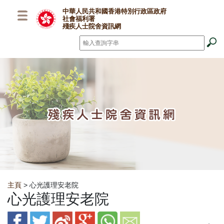
跳至主要內容
中華人民共和國香港特別行政區政府
社會福利署
殘疾人士院舍資訊網
搜尋
*
Breadcrumb
主頁
> 心光護理安老院
心光護理安老院