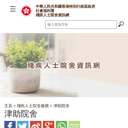
跳至主要內容
中華人民共和國香港特別行政區政府
社會福利署
殘疾人士院舍資訊網
搜尋
*
Breadcrumb
主頁
>
殘疾人士院舍服務
> 津助院舍
津助院舍