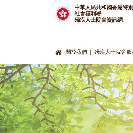
跳至主要內容
中華人民共和國香港特
社會福利署
殘疾人士院舍資訊網
關於我們
殘疾人士院舍服