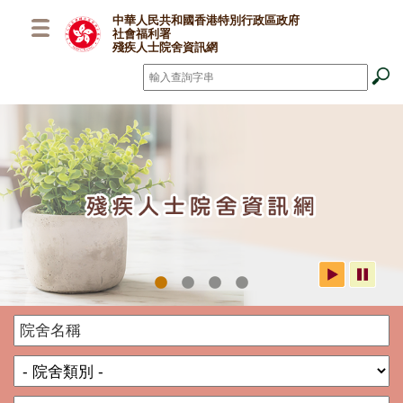
跳至主要內容
中華人民共和國香港特別行政區政府
社會福利署
殘疾人士院舍資訊網
搜尋
*
社署殘疾人士院舍資訊網