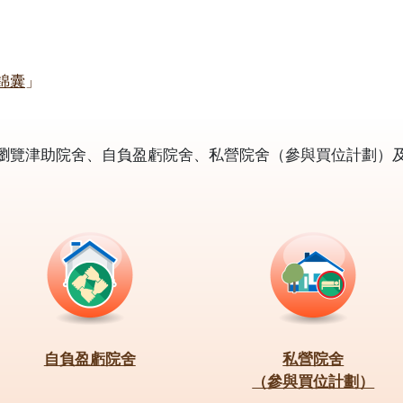
）
錦囊
」
瀏覽津助院舍、自負盈虧院舍、私營院舍（參與買位計劃）
自負盈虧院舍
私營院舍
（參與買位計劃）