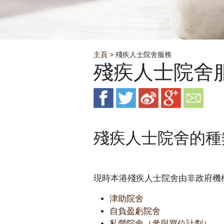
Breadcrumb
主頁
> 殘疾人士院舍服務
殘疾人士院舍
殘疾人士院舍的種
現時本港殘疾人士院舍由非政府機
津助院舍
自負盈虧院舍
私營院舍（參與買位計劃）