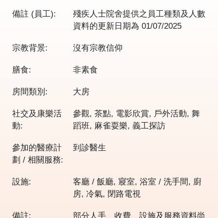
備註 (員工):
殘疾人士院舍提供之員工種類及人數
資料的更新日期為
01/07/2025
宗教背景:
沒有宗教信仰
膳食:
非素食
房間類別:
大房
社交及康樂活
參觀, 茶點, 電影欣賞, 戶外活動, 舞
動:
蹈班, 麻雀耍樂, 義工探訪
參加的醫療計
到診醫生
劃 / 相關服務:
設施:
客廳 / 飯廳, 寢室, 浴室 / 洗手間, 廚
房, 冷氣, 閉路電視
備註:
部分人手、收費、設施及服務資料尚