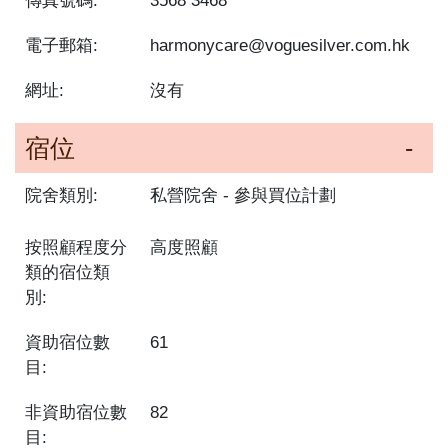
傳真號碼:
3568 3468
電子郵箱:
harmonycare@voguesilver.com.hk
網址:
沒有
宿位
院舍類別:
私營院舍
參與買位計劃
按照顧程度分
高度照顧
類的宿位類
別:
資助宿位數
61
目:
非資助宿位數
82
目: