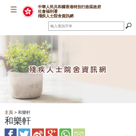
跳至主要內容
中華人民共和國香港特別行政區政府
社會福利署
殘疾人士院舍資訊網
搜尋
*
Breadcrumb
主頁
> 和樂軒
和樂軒