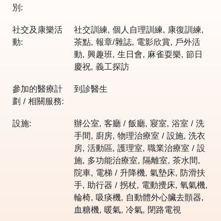
別:
社交及康樂活
社交訓練, 個人自理訓練, 康復訓練,
動:
茶點, 報章/雜誌, 電影欣賞, 戶外活
動, 興趣班, 生日會, 麻雀耍樂, 節日
慶祝, 義工探訪
參加的醫療計
到診醫生
劃 / 相關服務:
設施:
辦公室, 客廳 / 飯廳, 寢室, 浴室 / 洗
手間, 廚房, 物理治療室 / 設施, 洗衣
房, 活動區, 護理室, 職業治療室 / 設
施, 多功能治療室, 隔離室, 茶水間,
院車, 電梯 / 升降機, 氣墊床, 防滑扶
手, 助行器 / 拐杖, 電動攪床, 氧氣機,
輪椅, 吸痰機, 自動體外心臟去顫器,
血糖機, 暖氣, 冷氣, 閉路電視