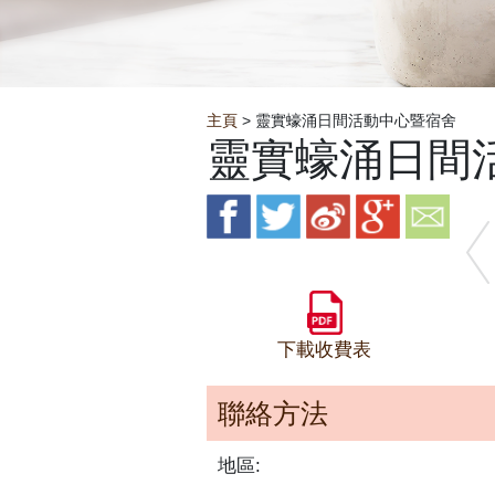
Breadcrumb
主頁
> 靈實蠔涌日間活動中心暨宿舍
靈實蠔涌日間
下載收費表
聯絡方法
地區: