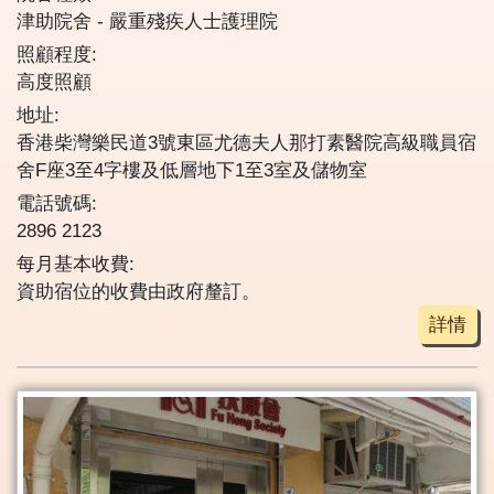
津助院舍
嚴重殘疾人士護理院
照顧程度:
高度照顧
地址:
香港柴灣樂民道3號東區尤德夫人那打素醫院高級職員宿
舍F座3至4字樓及低層地下1至3室及儲物室
電話號碼:
2896 2123
每月基本收費:
資助宿位的收費由政府釐訂。
詳情