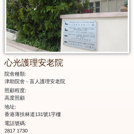
心光護理安老院
院舍種類:
津助院舍
盲人護理安老院
照顧程度:
高度照顧
地址:
香港薄扶林道131號1字樓
電話號碼:
2817 1730