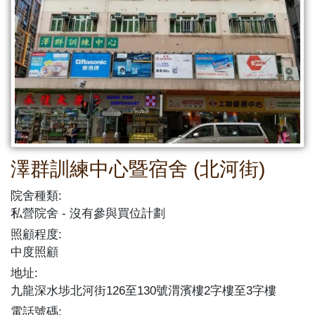
澤群訓練中心暨宿舍 (北河街)
院舍種類:
私營院舍
沒有參與買位計劃
照顧程度:
中度照顧
地址:
九龍深水埗北河街126至130號渭濱樓2字樓至3字樓
電話號碼: