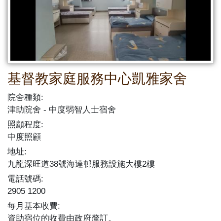
基督教家庭服務中心凱雅家舍
院舍種類:
津助院舍
中度弱智人士宿舍
照顧程度:
中度照顧
地址:
九龍深旺道38號海達邨服務設施大樓2樓
電話號碼:
2905 1200
每月基本收費:
資助宿位的收費由政府釐訂。