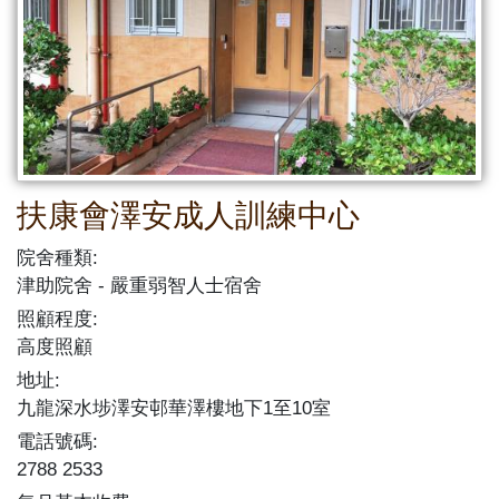
扶康會澤安成人訓練中心
院舍種類:
津助院舍
嚴重弱智人士宿舍
照顧程度:
高度照顧
地址:
九龍深水埗澤安邨華澤樓地下1至10室
電話號碼:
2788 2533