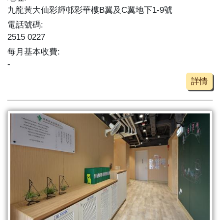
九龍黃大仙彩輝邨彩華樓B翼及C翼地下1-9號
電話號碼:
2515 0227
每月基本收費:
-
詳情