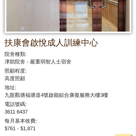
扶康會啟悅成人訓練中心
院舍種類:
津助院舍
嚴重弱智人士宿舍
照顧程度:
高度照顧
地址:
九龍觀塘福塘道4號啟能綜合康復服務大樓3樓
電話號碼:
3611 6437
每月基本收費:
$761 - $1,871