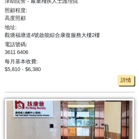
津助院舍
嚴重殘疾人士護理院
照顧程度:
高度照顧
地址:
觀塘福塘道4號啟能綜合康復服務大樓2樓
電話號碼:
3611 6406
每月基本收費:
$5,810 - $6,380
詳情