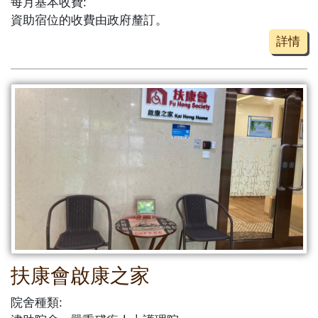
每月基本收費:
資助宿位的收費由政府釐訂。
詳情
扶康會啟康之家
院舍種類: