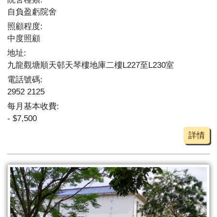
自負盈虧院舍
照顧程度:
中度照顧
地址:
九龍觀塘順天邨天琴樓地庫二樓L227至L230室
電話號碼:
2952 2125
每月基本收費:
- $7,500
詳情