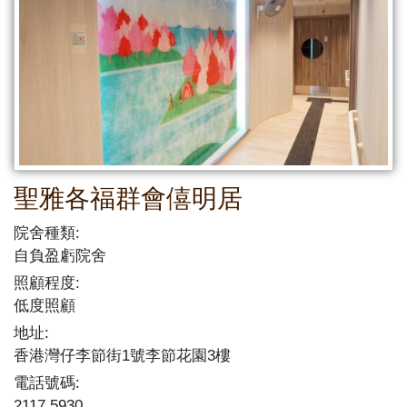
聖雅各福群會僖明居
院舍種類:
自負盈虧院舍
照顧程度:
低度照顧
地址:
香港灣仔李節街1號李節花園3樓
電話號碼:
2117 5930