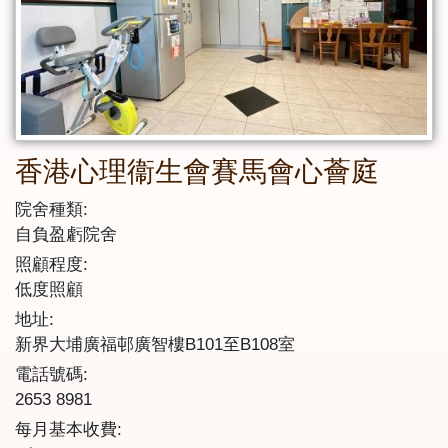
香港心理衞生會賽馬會心薈庭
院舍種類:
自負盈虧院舍
照顧程度:
低度照顧
地址:
新界大埔廣福邨廣智樓B101至B108室
電話號碼:
2653 8981
每月基本收費: