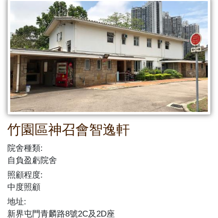
竹園區神召會智逸軒
院舍種類:
自負盈虧院舍
照顧程度:
中度照顧
地址:
新界屯門青麟路8號2C及2D座