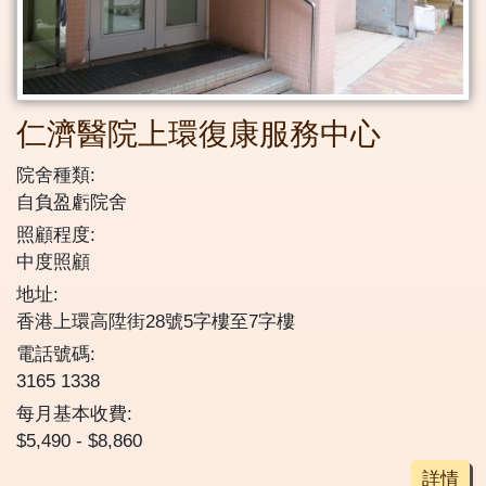
仁濟醫院上環復康服務中心
院舍種類:
自負盈虧院舍
照顧程度:
中度照顧
地址:
香港上環高陞街28號5字樓至7字樓
電話號碼:
3165 1338
每月基本收費:
$5,490 - $8,860
詳情