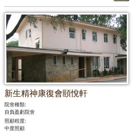
新生精神康復會頤悅軒
院舍種類:
自負盈虧院舍
照顧程度:
中度照顧