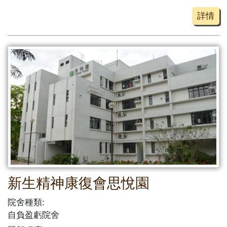
詳情
新生精神康復會思悅園
院舍種類:
自負盈虧院舍