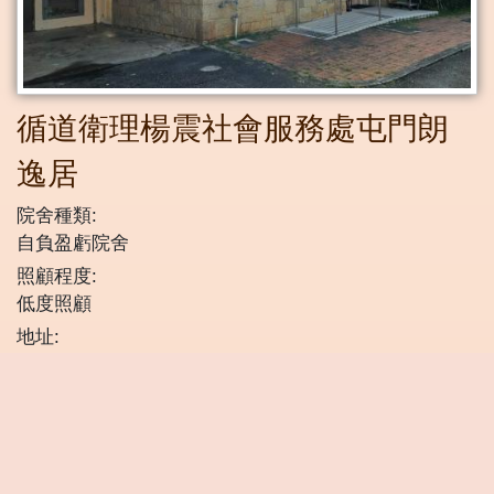
循道衛理楊震社會服務處屯門朗
逸居
院舍種類:
自負盈虧院舍
照顧程度:
低度照顧
地址:
新界屯門青麟路8號2E及2F座
電話號碼:
2463 5022
每月基本收費:
$5,810 - $6,380