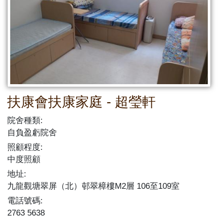
扶康會扶康家庭 - 超瑩軒
院舍種類:
自負盈虧院舍
照顧程度:
中度照顧
地址:
九龍觀塘翠屏（北）邨翠樟樓M2層 106至109室
電話號碼:
2763 5638