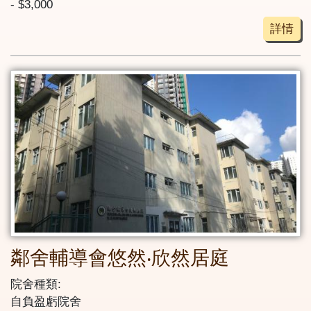
- $3,000
詳情
鄰舍輔導會悠然‧欣然居庭
院舍種類:
自負盈虧院舍