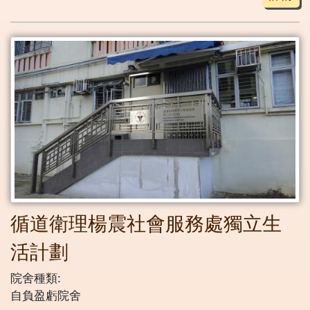
循道衛理楊震社會服務處獨立生
活計劃
院舍種類:
自負盈虧院舍