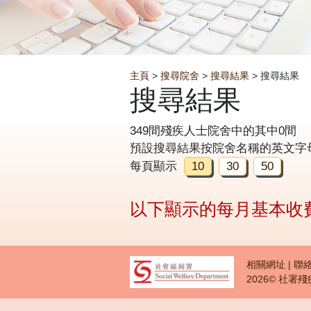
Breadcrumb
主頁
>
搜尋院舍
>
搜尋結果
> 搜尋結果
搜尋結果
349間殘疾人士院舍中的其中0間
預設搜尋結果按院舍名稱的英文字
每頁顯示
10
30
50
以下顯示的每月基本收
Footer
相關網址
聯
2026© 社