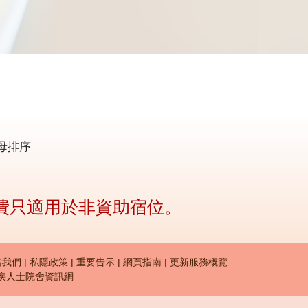
母排序
費只適用於非資助宿位。
 menu (zh-hant)
絡我們
私隱政策
重要告示
網頁指南
更新服務概覽
署殘疾人士院舍資訊網