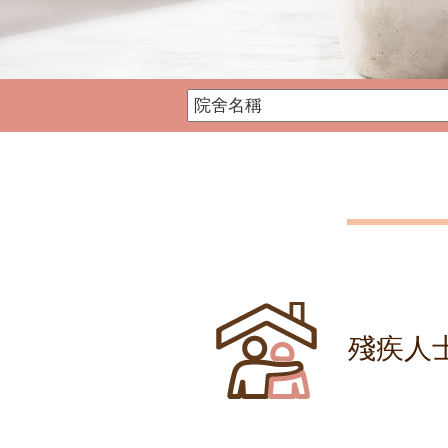
社署殘疾人士院舍資訊網
殘疾人