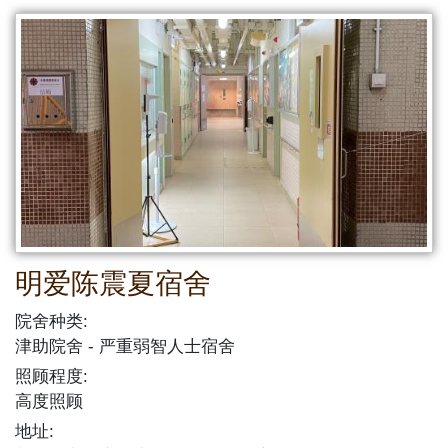
明爱陈震夏宿舍
院舍种类:
津助院舍
严重弱智人士宿舍
照顾程度:
高度照顾
地址: