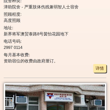
院舍种类:
津助院舍
严重肢体伤残兼弱智人士宿舍
照顾程度:
高度照顾
地址:
新界将军澳贸泰路8号茵怡花园地下
电话号码:
2997 0114
每月基本收费:
资助宿位的收费由政府厘订。
详情