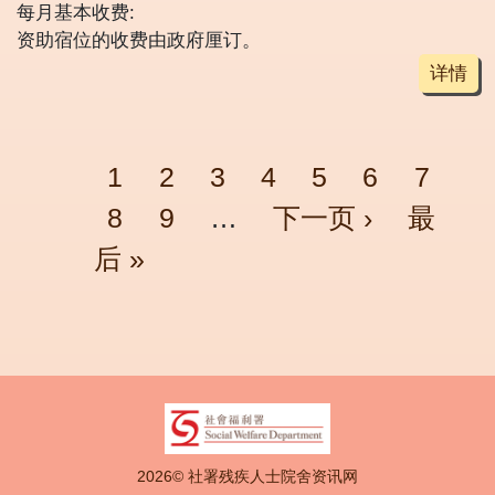
每月基本收费:
资助宿位的收费由政府厘订。
详情
Pagination
页面
页面
页面
页面
页面
页面
页面
1
2
3
4
5
6
7
页面
页面
Next page
Last p
8
9
…
下一页 ›
最
后 »
2026© 社署残疾人士院舍资讯网