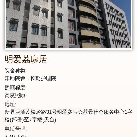
明爱茘康居
院舍种类:
津助院舍
长期护理院
照顾程度:
高度照顾
地址:
新界葵涌荔枝岭路31号明爱赛马会荔景社会服务中心1字
楼(部份)至7字楼(天台)
电话号码:
3187 1200