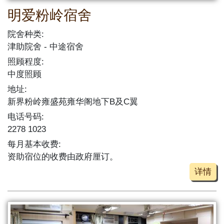
明爱粉岭宿舍
院舍种类:
津助院舍
中途宿舍
照顾程度:
中度照顾
地址:
新界粉岭雍盛苑雍华阁地下B及C翼
电话号码:
2278 1023
每月基本收费:
资助宿位的收费由政府厘订。
详情