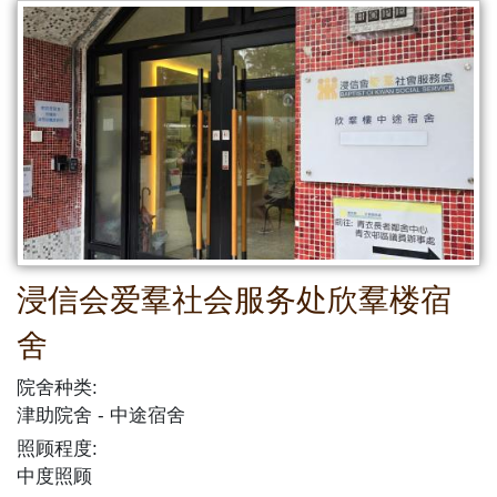
浸信会爱羣社会服务处欣羣楼宿
舍
院舍种类:
津助院舍
中途宿舍
照顾程度:
中度照顾