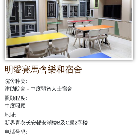
明愛賽馬會樂和宿舍
院舍种类:
津助院舍
中度弱智人士宿舍
照顾程度:
中度照顾
地址:
新界青衣长安邨安潮楼B及C翼2字楼
电话号码: