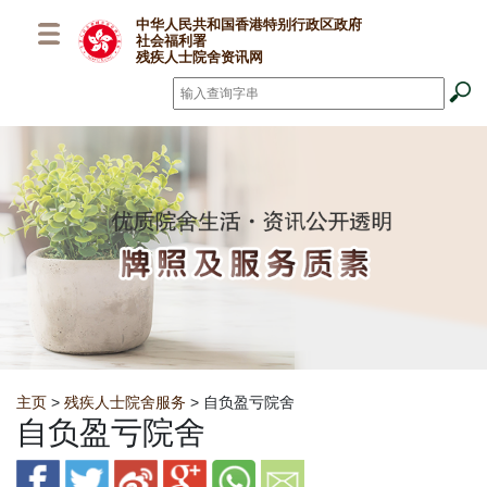
跳至主要内容
中华人民共和国香港特别行政区政府
社会福利署
残疾人士院舍资讯网
搜寻
*
Breadcrumb
主页
>
残疾人士院舍服务
> 自负盈亏院舍
自负盈亏院舍