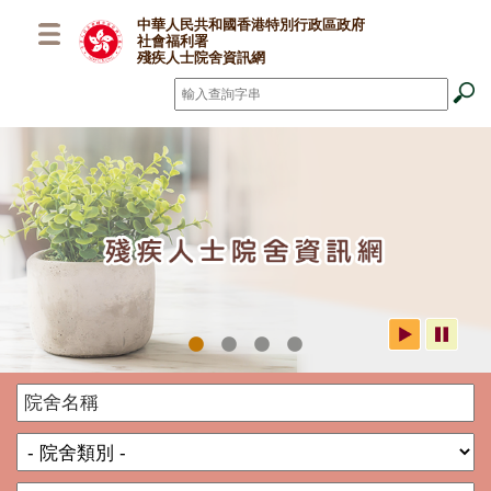
跳至主要內容
中華人民共和國香港特別行政區政府
社會福利署
殘疾人士院舍資訊網
搜尋
*
社署殘疾人士院舍資訊網