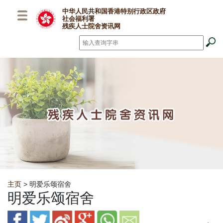
跳至主要内容
中华人民共和国香港特别行政区政府
社会福利署
残疾人士院舍资讯网
搜寻
*
Breadcrumb
主页
> 明爱乐颂宿舍
明爱乐颂宿舍