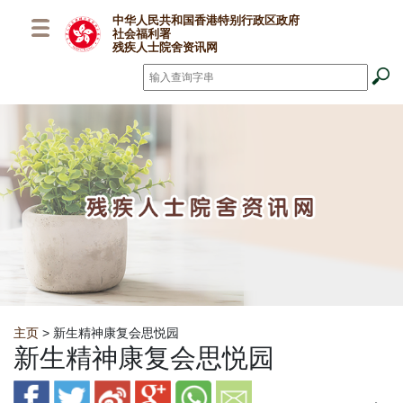
跳至主要内容
中华人民共和国香港特别行政区政府
社会福利署
残疾人士院舍资讯网
搜寻
*
Breadcrumb
主页
> 新生精神康复会思悦园
新生精神康复会思悦园