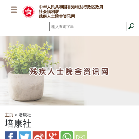
跳至主要内容
中华人民共和国香港特别行政区政府
社会福利署
残疾人士院舍资讯网
搜寻
*
Breadcrumb
主页
> 培康社
培康社