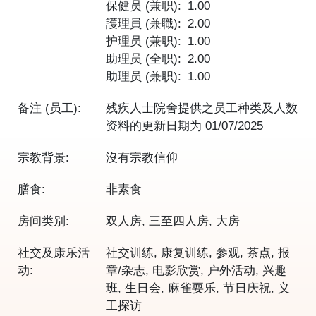
保健员 (兼职)
1.00
護理員 (兼職)
2.00
护理员 (兼职)
1.00
助理员 (全职)
2.00
助理员 (兼职)
1.00
备注 (员工):
残疾人士院舍提供之员工种类及人数
资料的更新日期为
01/07/2025
宗教背景:
沒有宗教信仰
膳食:
非素食
房间类别:
双人房, 三至四人房, 大房
社交及康乐活
社交训练, 康复训练, 参观, 茶点, 报
动:
章/杂志, 电影欣赏, 户外活动, 兴趣
班, 生日会, 麻雀耍乐, 节日庆祝, 义
工探访