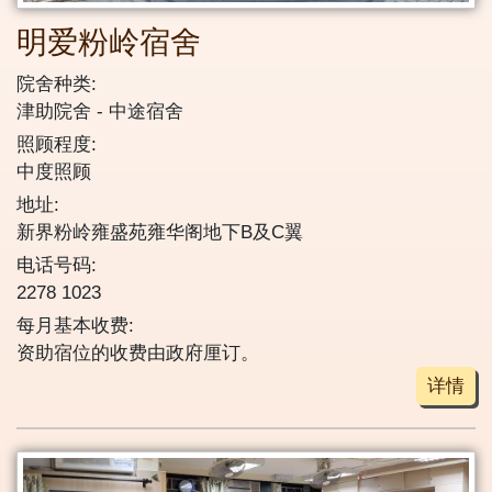
明爱粉岭宿舍
院舍种类:
津助院舍
中途宿舍
照顾程度:
中度照顾
地址:
新界粉岭雍盛苑雍华阁地下B及C翼
电话号码:
2278 1023
每月基本收费:
资助宿位的收费由政府厘订。
详情