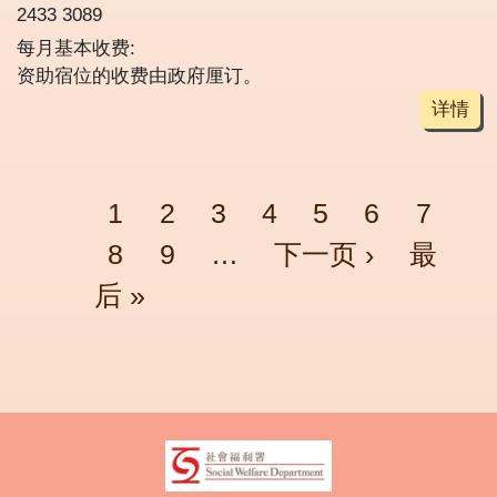
2433 3089
每月基本收费:
资助宿位的收费由政府厘订。
详情
Pagination
页面
页面
页面
页面
页面
页面
页面
1
2
3
4
5
6
7
页面
页面
Next page
Last p
8
9
…
下一页 ›
最
后 »