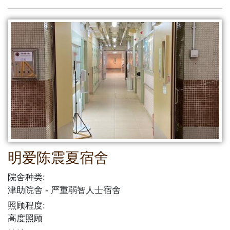
明爱陈震夏宿舍
院舍种类:
津助院舍
严重弱智人士宿舍
照顾程度:
高度照顾