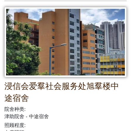
浸信会爱羣社会服务处旭羣楼中
途宿舍
院舍种类:
津助院舍
中途宿舍
照顾程度: