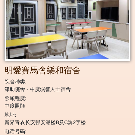
明愛賽馬會樂和宿舍
院舍种类:
津助院舍
中度弱智人士宿舍
照顾程度:
中度照顾
地址:
新界青衣长安邨安潮楼B及C翼2字楼
电话号码: