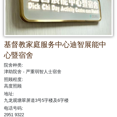
基督教家庭服务中心迪智展能中
心暨宿舍
院舍种类:
津助院舍
严重弱智人士宿舍
照顾程度:
高度照顾
地址:
九龙观塘翠屏道3号5字楼及6字楼
电话号码:
2951 9322