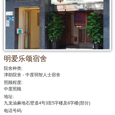
明爱乐颂宿舍
院舍种类:
津助院舍
中度弱智人士宿舍
照顾程度:
中度照顾
地址:
九龙油麻地石壁道4号3至5字楼及6字楼(部分)
电话号码: