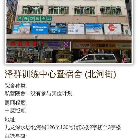
泽群训练中心暨宿舍 (北河街)
院舍种类:
私营院舍
没有参与买位计划
照顾程度:
中度照顾
地址:
九龙深水埗北河街126至130号渭滨楼2字楼至3字楼
电话号码: