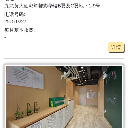
九龙黄大仙彩辉邨彩华楼B翼及C翼地下1-9号
电话号码:
2515 0227
每月基本收费:
-
详情