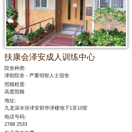
扶康会泽安成人训练中心
院舍种类:
津助院舍
严重弱智人士宿舍
照顾程度:
高度照顾
地址:
九龙深水埗泽安邨华泽楼地下1至10室
电话号码:
2788 2533