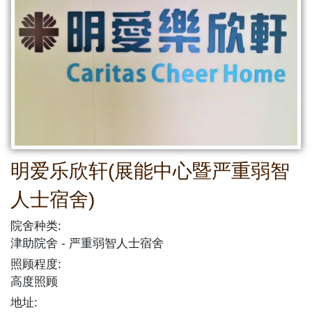
明爱乐欣轩(展能中心暨严重弱智
人士宿舍)
院舍种类:
津助院舍
严重弱智人士宿舍
照顾程度:
高度照顾
地址: