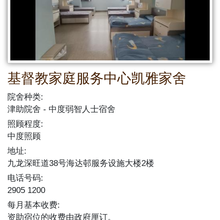
基督教家庭服务中心凯雅家舍
院舍种类:
津助院舍
中度弱智人士宿舍
照顾程度:
中度照顾
地址:
九龙深旺道38号海达邨服务设施大楼2楼
电话号码:
2905 1200
每月基本收费:
资助宿位的收费由政府厘订。